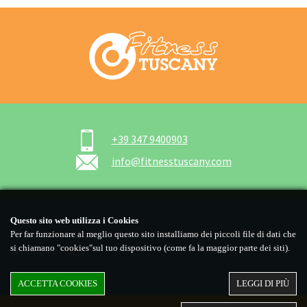
+39 347 9400903
info@fitnesstuscany.com
I tours sono organizzati in collaborazione con
Hill Town
Tours
, Cortona